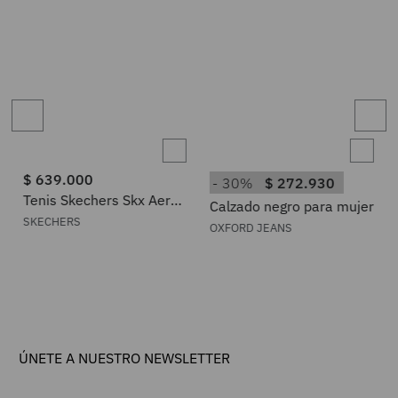
$
639
.
000
30%
$
272
.
930
Tenis Skechers Skx Aero
Calzado negro para mujer
Razor para Mujer
SKECHERS
OXFORD JEANS
ÚNETE A NUESTRO NEWSLETTER