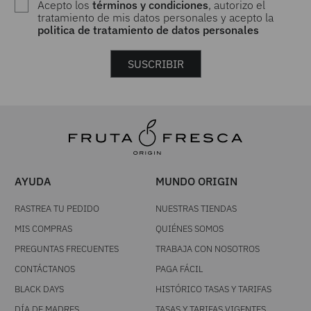
$
509
.
000
$
459
.
900
Tenis Skechers Glide-
Tenis Puma Rebound
Step Altus para Mujer
Femme Low SD para
Mujer
ÚNETE A NUESTRO NEWSLETTER