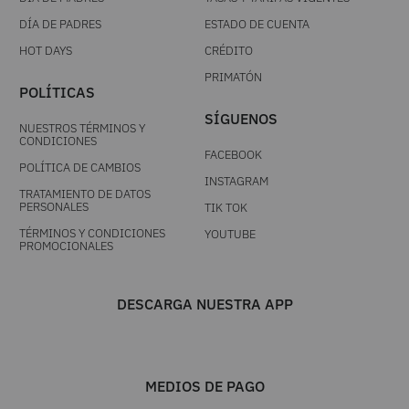
Acepto los
términos y condiciones
, autorizo el
tratamiento de mis datos personales y acepto la
politica de tratamiento de datos personales
SUSCRIBIR
AYUDA
MUNDO ORIGIN
RASTREA TU PEDIDO
NUESTRAS TIENDAS
MIS COMPRAS
QUIÉNES SOMOS
PREGUNTAS FRECUENTES
TRABAJA CON NOSOTROS