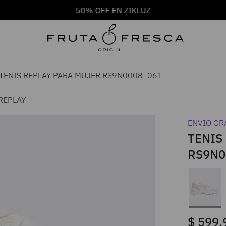
50% OFF EN ZIKLUZ
TENIS REPLAY PARA MUJER RS9N0008T061
REPLAY
ENVIO GR
TENIS
RS9N0
$
599
.