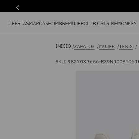
OFERTAS
MARCAS
HOMBRE
MUJER
CLUB ORIGIN
EMONKEY
ZAPATOS
MUJER
TENIS
SKU
:
982703G666-RS9N0008T061