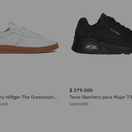
$
379
.
000
y Hilfiger The Greenwich
Tenis Skechers para Mujer 
er para Mujer
IGER
SKECHERS