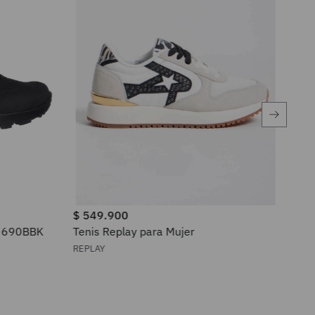
$
549
.
900
$
6
73690BBK
Tenis Replay para Mujer
Ten
RUG
REPLAY
TOM