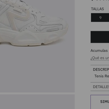
9
Acumulas
¿Qué es u
DESCRI
Tenis R
DETALLE
SIM