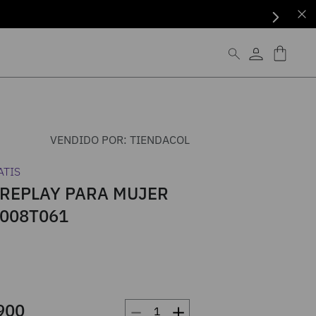
VENDIDO POR:
TIENDACOL
ATIS
 REPLAY PARA MUJER
008T061
－
＋
900