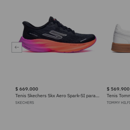
$
669
.
000
$
569
.
900
9
.
000
Tenis Skechers Skx Aero Spark-SI para
Tenis Tomm
Mujer
Edge Leath
SKECHERS
TOMMY HILF