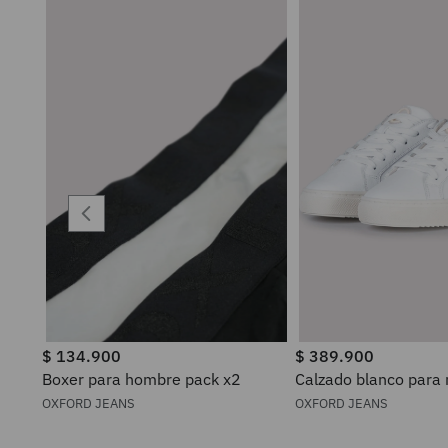
$
134
.
900
$
389
.
900
Boxer para hombre pack x2
Calzado blanco para
OXFORD JEANS
OXFORD JEANS