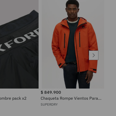
$
849
.
900
ra hombre pack x2
Chaqueta Rompe Vientos Para
Hombre Waterproof Superdry
SUPERDRY