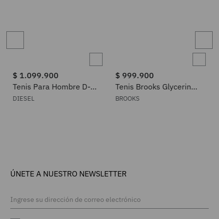
$
1
.
099
.
900
$
999
.
900
Tenis Para Hombre D-
Tenis Brooks Glycerin
Verse S-D-Verse Mid Ii
Max 2 Hombre
DIESEL
BROOKS
Diesel
ÚNETE A NUESTRO NEWSLETTER