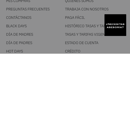
MIS COMPRAS
QUIÉNES SOMOS
PREGUNTAS FRECUENTES
TRABAJA CON NOSOTROS
CONTÁCTANOS
PAGA FÁCIL
BLACK DAYS
HISTÓRICO TASAS Y TARIFAS
DÍA DE MADRES
TASAS Y TARIFAS VIGENTES
DÍA DE PADRES
ESTADO DE CUENTA
HOT DAYS
CRÉDITO
PRIMATÓN
POLÍTICAS
SÍGUENOS
NUESTROS TÉRMINOS Y
CONDICIONES
FACEBOOK
POLÍTICA DE CAMBIOS
INSTAGRAM
TRATAMIENTO DE DATOS
PERSONALES
TIK TOK
TÉRMINOS Y CONDICIONES
YOUTUBE
PROMOCIONALES