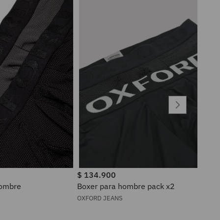
$
134
.
900
a hombre
Boxer para hombre pack x2
OXFORD JEANS