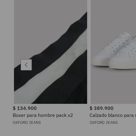
$
134
.
900
$
389
.
900
Boxer para hombre pack x2
Calzado blanco para
OXFORD JEANS
OXFORD JEANS