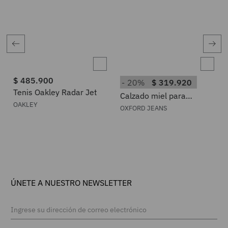
$
485
.
900
20%
$
319
.
920
Tenis Oakley Radar Jet
Calzado miel para
hombre
OAKLEY
OXFORD JEANS
ÚNETE A NUESTRO NEWSLETTER