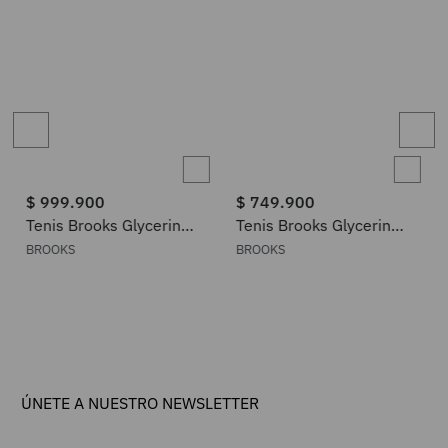
$
999
.
900
$
749
.
900
Tenis Brooks Glycerin
Tenis Brooks Glycerin
Max 2 Hombre
Flex Hombre
BROOKS
BROOKS
ÚNETE A NUESTRO NEWSLETTER