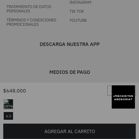
INSTAGRAM
TRATAMIENTO DE DATOS
PERSONALES
TIK TOK
TÉRMINOS Y CONDICIONES
YOUTUBE
PROMOCIONALES
DESCARGA NUESTRA APP
MEDIOS DE PAGO
－
＋
$
648
.
000
6.5
AGREGAR AL CARRITO
UNA MARCA TIENDACOL S.A.S. / Línea única 604 444 0101 - Resto del
país 01 8000 417 7777 / TODOS LOS DERECHOS RESERVADOS FRUTA