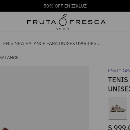
50% OFF EN ZIKLUZ
TENIS NEW BALANCE PARA UNISEX U9060PSD
BALANCE
ENVIO GR
TENIS
UNISE
$
999
.