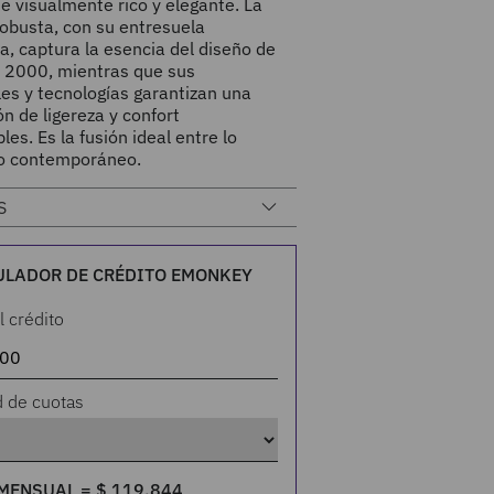
e visualmente rico y elegante. La
robusta, con su entresuela
a, captura la esencia del diseño de
s 2000, mientras que sus
es y tecnologías garantizan una
n de ligereza y confort
bles. Es la fusión ideal entre lo
 lo contemporáneo.
S
ULADOR DE CRÉDITO EMONKEY
l crédito
d de cuotas
MENSUAL =
$
119
.
844