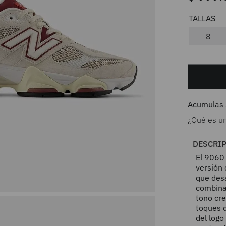
8
Acumulas
¿Qué es u
DESCRI
El 9060 
versión 
que des
combina
tono cre
toques d
del logo