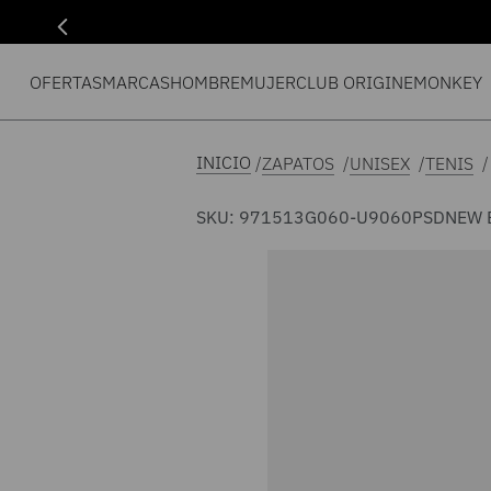
OFERTAS
MARCAS
HOMBRE
MUJER
CLUB ORIGIN
EMONKEY
ZAPATOS
UNISEX
TENIS
SKU
:
971513G060-U9060PSD
NEW 