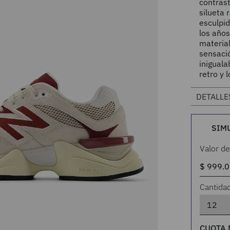
contrast
silueta 
esculpid
los año
material
sensació
iniguala
retro y
DETALLE
SIM
Valor de
Cantida
CUOTA 