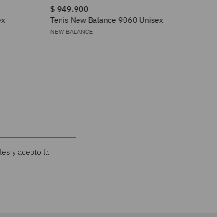
$
949
.
900
$
6
ex
Tenis New Balance 9060 Unisex
Ten
U7
NEW BALANCE
NEW
les y acepto la