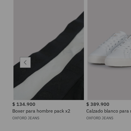
$
134
.
900
$
389
.
900
Boxer para hombre pack x2
Calzado blanco para
OXFORD JEANS
OXFORD JEANS