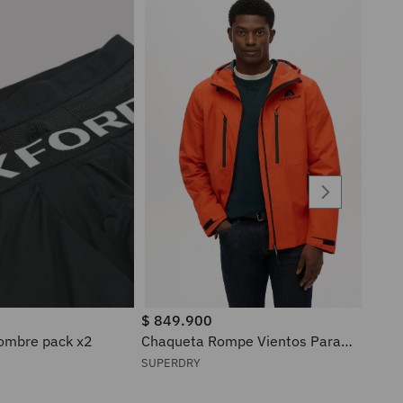
$
849
.
900
ra hombre pack x2
Chaqueta Rompe Vientos Para
Hombre Waterproof Superdry
SUPERDRY