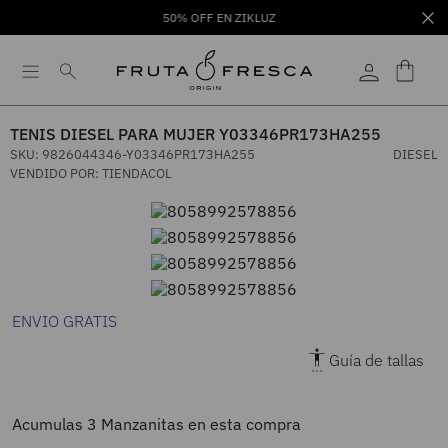
50% OFF EN ZIKLUZ
TENIS DIESEL PARA MUJER Y03346PR173HA255
SKU
:
9826044346-Y03346PR173HA255
DIESEL
VENDIDO POR:
TIENDACOL
ENVIO GRATIS
Guía de tallas
Acumulas
3
Manzanitas en esta compra