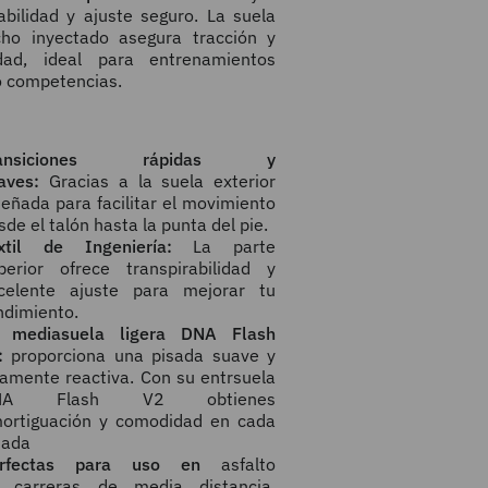
abilidad y ajuste seguro. La suela
ho inyectado asegura tracción y
idad, ideal para entrenamientos
o competencias.
ransiciones rápidas y
aves:
Gracias a la suela exterior
señada
para facilitar el movimiento
sde el talón hasta la punta del pie.
xtil de Ingeniería:
La parte
perior
ofrece transpirabilidad y
celente ajuste
para mejorar tu
ndimiento.
a
mediasuela
ligera DNA Flash
:
proporciona una pisada suave y
tamente reactiva
. Con su entrsuela
NA Flash V2 obtienes
ortiguación y comodidad en cada
sada
erfectas para uso en
asfalto
 carreras de media distancia,