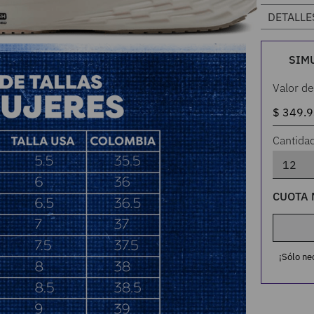
DETALLE
SIM
Valor de
Cantida
CUOTA 
¡Sólo ne