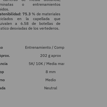
aminatas o entrenamientos
pidos.
stenibilidad: 75.3
% de materiales
ciclados en la capellada que
uivalen a 6.58 de botellas de
ástico desviadas de los vertederos.
so
Entrenamiento / Competición
Aprox.
202 g aprox
ancia
5K/ 10K / Media maratón
op
8 mm
tmo
Medio
ada
Neutral