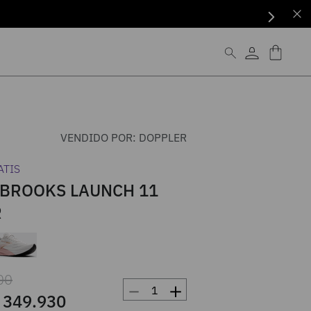
VENDIDO POR:
DOPPLER
ATIS
 BROOKS LAUNCH 11
R
00
－
＋
349
.
930