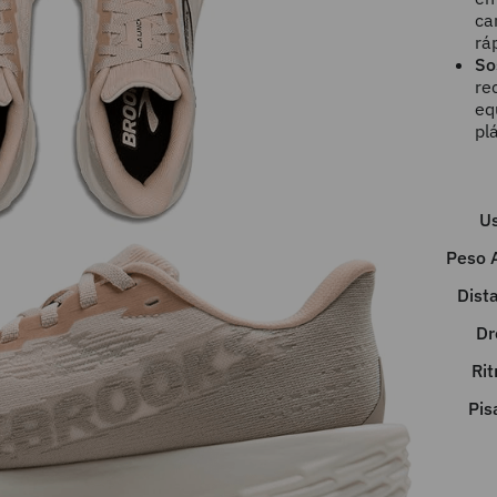
c
rá
So
re
eq
pl
U
Peso 
Dist
Dr
Ri
Pis