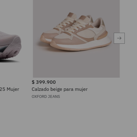
$
399
.
900
$
4
 25 Mujer
Calzado beige para mujer
Ten
EN
OXFORD JEANS
TOM