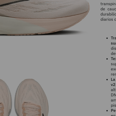
transpir
de cauc
durabil
diarios 
T
su
di
de
Te
su
ex
re
L
v2
al
D
am
pi
P
en