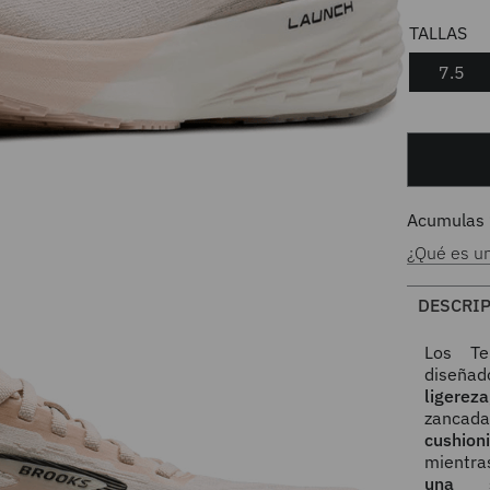
7.5
Acumulas
¿Qué es u
DESCRI
Los T
diseña
ligerez
zancada
cushion
mientra
una 