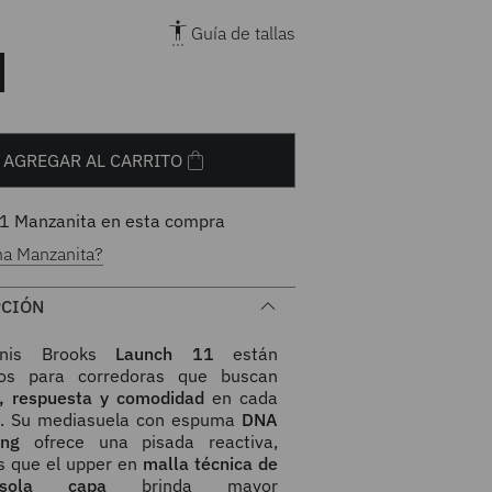
Guía de tallas
AGREGAR AL CARRITO
1
Manzanita en esta compra
na Manzanita?
PCIÓN
enis Brooks
Launch 11
están
dos para corredoras que buscan
a, respuesta y comodidad
en cada
. Su mediasuela con espuma
DNA
ing
ofrece una pisada reactiva,
s que el upper en
malla técnica de
sola capa
brinda mayor