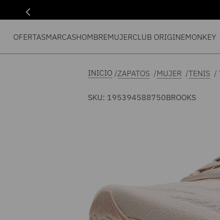
OFERTAS
MARCAS
HOMBRE
MUJER
CLUB ORIGIN
EMONKEY
ZAPATOS
MUJER
TENIS
SKU
:
195394588750
BROOKS