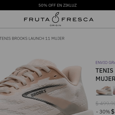
50% OFF EN ZIKLUZ
TENIS BROOKS LAUNCH 11 MUJER
ENVIO GR
TENIS
MUJE
$
499
.
9
$
30%