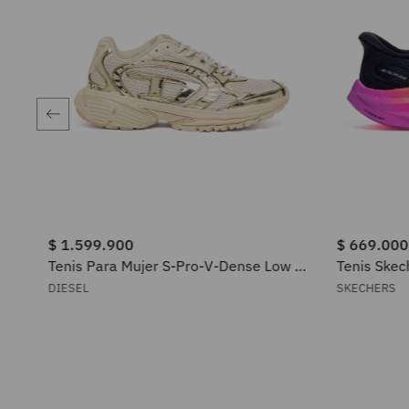
$
1
.
599
.
900
$
669
.
000
9
.
900
Tenis Para Mujer S-Pro-V-Dense Low W
Tenis Skec
Diesel
Mujer
DIESEL
SKECHERS