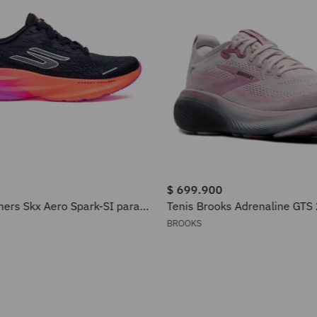
$
699
.
900
hers Skx Aero Spark-SI para
Tenis Brooks Adrenaline GTS
BROOKS