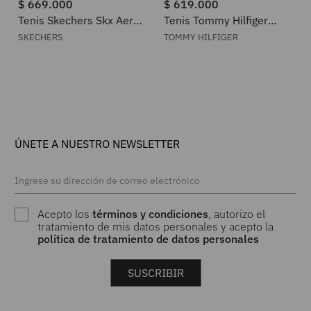
$
669
.
000
$
619
.
000
Tenis Skechers Skx Aero
Tenis Tommy Hilfiger
Spark-SI para Mujer
Shiny Leather Platform
SKECHERS
TOMMY HILFIGER
Sneaker para Mujer
ÚNETE A NUESTRO NEWSLETTER
Acepto los
términos y condiciones
, autorizo el
tratamiento de mis datos personales y acepto la
politica de tratamiento de datos personales
SUSCRIBIR