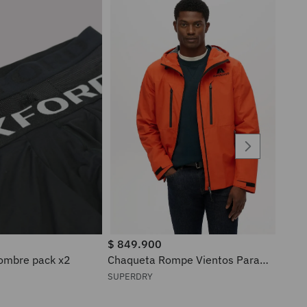
$
849
.
900
ra hombre pack x2
Chaqueta Rompe Vientos Para
Hombre Waterproof Superdry
SUPERDRY