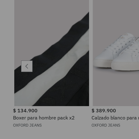
$
134
.
900
$
389
.
900
Boxer para hombre pack x2
Calzado blanco para
OXFORD JEANS
OXFORD JEANS