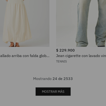
$
229
.
900
allado arriba con falda globo
Jean cigarette con lavado vi
 crema para mujer
denim para mujer
TENNIS
Mostrando
24 de 2533
MOSTRAR MÁS