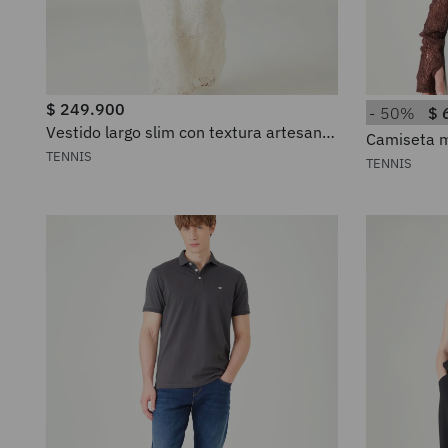
$
249
.
900
50%
$
Vestido largo slim con textura artesanal
Camiseta m
en encaje blanco para mujer
tejido cala
TENNIS
TENNIS