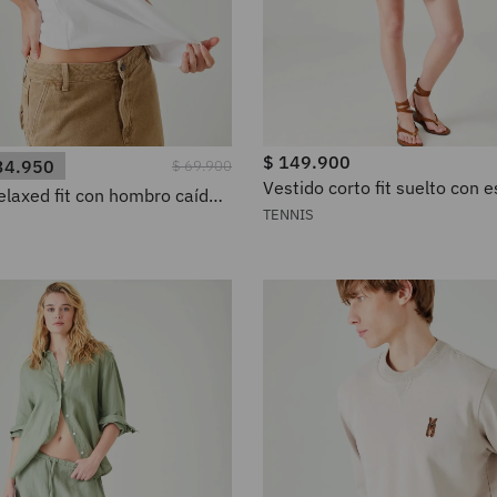
$
149
.
900
34
.
950
$
69
.
900
Vestido corto fit suelto con
elaxed fit con hombro caído
floral en marcos de algodón 
 blanco para mujer
TENNIS
mujer