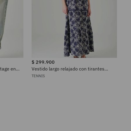
$
299
.
900
ntage en
Vestido largo relajado con tirantes
anudados en azul marino para mujer
TENNIS