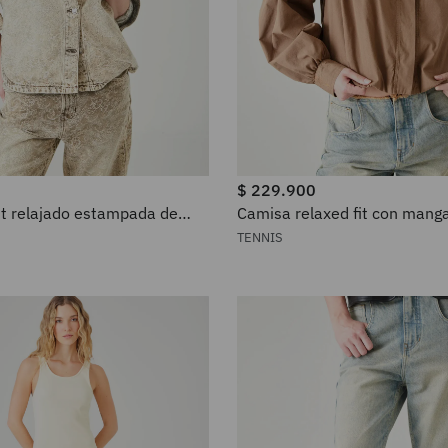
$
229
.
900
it relajado estampada de
Camisa relaxed fit con mang
ige para mujer
algodón camel para mujer
TENNIS