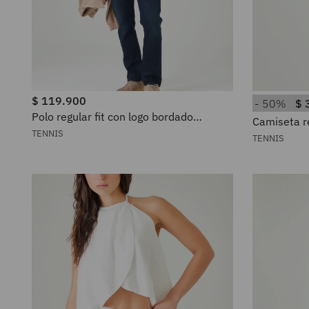
$
119
.
900
50%
$
Polo regular fit con logo bordado
Camiseta r
minimalista de algodón verde salvia
en algodón
TENNIS
TENNIS
para hombre