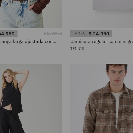
64
.
950
50%
$
24
.
950
$
129
.
900
anga larga ajustada con
Camiseta regular con mini gr
do en chocolate para mujer
gafas en algodón blanco par
TENNIS