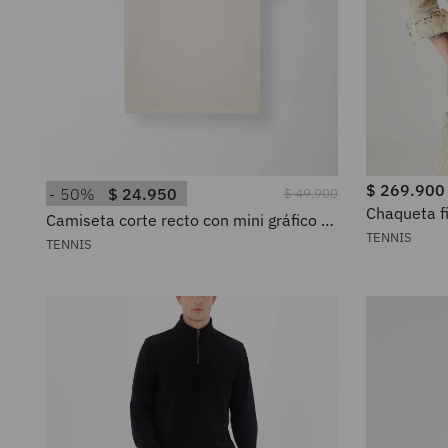
$
269
.
900
50%
$
24
.
950
$
49
.
900
Chaqueta f
Camiseta corte recto con mini gráfico al
algodón be
pecho de algodón crudo para mujer
TENNIS
TENNIS