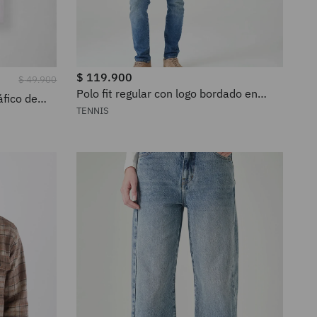
$
119
.
900
$
49
.
900
Polo fit regular con logo bordado en
áfico de
algodón azul petróleo para hombre
a mujer
TENNIS