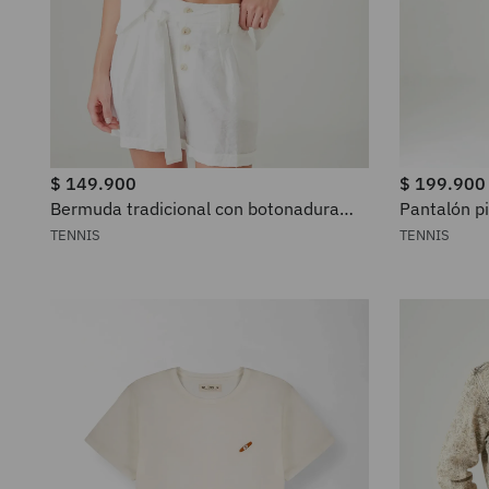
$
149
.
900
$
199
.
900
Bermuda tradicional con botonadura
Pantalón p
frontal blanca para mujer
elástica en
TENNIS
TENNIS