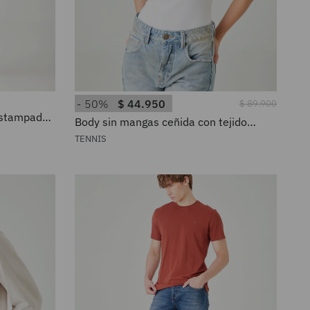
50%
$
44
.
950
$
89
.
900
 estampado
Body sin mangas ceñida con tejido
beige para
acanalado en algodón blanco para
TENNIS
mujer