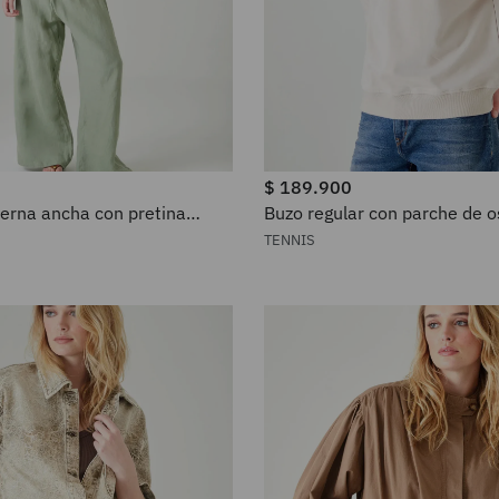
$
189
.
900
ierna ancha con pretina
Buzo regular con parche de 
 lino verde salvia para mujer
en algodón beige para homb
TENNIS