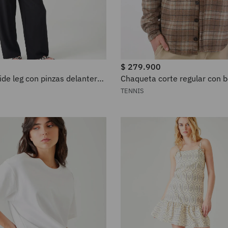
$
279
.
900
de leg con pinzas delanteras
Chaqueta corte regular con bo
ara mujer
pecho en café para hombre
TENNIS