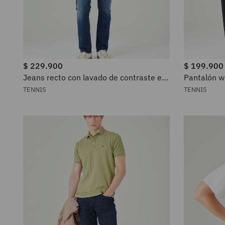
$
229
.
900
$
199
.
900
Jeans recto con lavado de contraste en
Pantalón wi
denim para hombre
en negro p
TENNIS
TENNIS