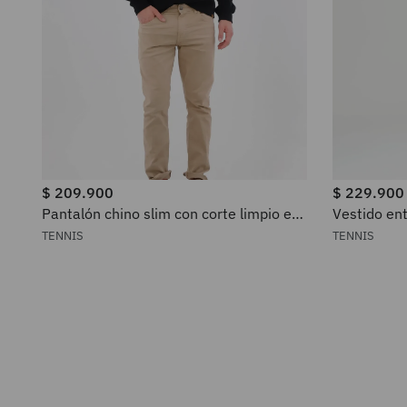
$
209
.
900
$
229
.
900
Pantalón chino slim con corte limpio en
Vestido ent
algodón beige para hombre
en algodón
TENNIS
TENNIS