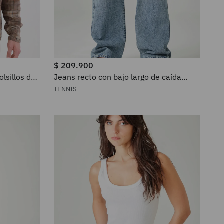
$
209
.
900
lsillos de
Jeans recto con bajo largo de caída
amplia en denim para mujer
TENNIS