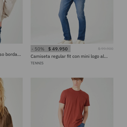
50%
$
49
.
950
$
99
.
900
oso bordado
Camiseta regular fit con mini logo al
re
pecho en algodón terracota para
TENNIS
hombre