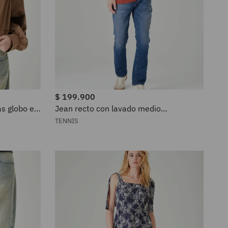
$
199
.
900
as globo en
Jean recto con lavado medio
desvanecido de algodón azul para
TENNIS
hombre