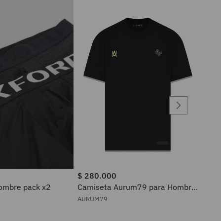
$
280
.
000
ra hombre pack x2
Camiseta Aurum79 para Hombre
225
AURUM79