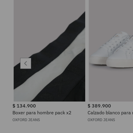
$
134
.
900
$
389
.
900
Boxer para hombre pack x2
Calzado blanco para
OXFORD JEANS
OXFORD JEANS