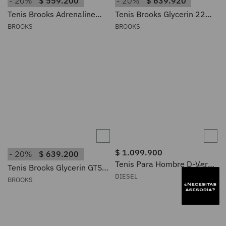
20%
$
559
.
200
20%
$
639
.
920
Tenis Brooks Adrenaline
Tenis Brooks Glycerin 22
GTS 24 Mujer
Mujer
BROOKS
BROOKS
$
1
.
099
.
900
20%
$
639
.
200
Tenis Para Hombre D-Verse
Tenis Brooks Glycerin GTS
S-D-Verse Mid Ii Diesel
22 Hombre
DIESEL
BROOKS