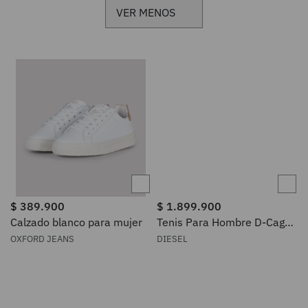
$
389
.
900
$
1
.
899
.
900
Calzado blanco para mujer
Tenis Para Hombre D-Cage
Runner Diesel
OXFORD JEANS
DIESEL