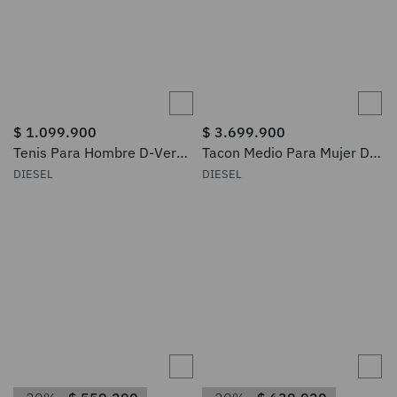
$
1
.
099
.
900
$
3
.
699
.
900
Tenis Para Hombre D-Verse
Tacon Medio Para Mujer D-
S-D-Verse Mid Ii Diesel
Ten&Half Sandal Diesel
DIESEL
DIESEL