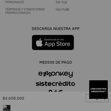
PERSONALES
TIK TOK
TÉRMINOS Y CONDICIONES
YOUTUBE
PROMOCIONALES
DESCARGA NUESTRA APP
MEDIOS DE PAGO
－
＋
$
4
.
608
.
000
UNA MARCA TIENDACOL S.A.S. / Línea única 604 444 0101 - Resto del