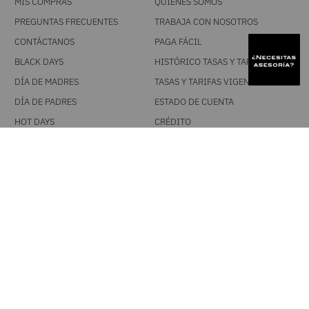
MIS COMPRAS
QUIÉNES SOMOS
PREGUNTAS FRECUENTES
TRABAJA CON NOSOTROS
CONTÁCTANOS
PAGA FÁCIL
BLACK DAYS
HISTÓRICO TASAS Y TARIFAS
DÍA DE MADRES
TASAS Y TARIFAS VIGENTES
DÍA DE PADRES
ESTADO DE CUENTA
HOT DAYS
CRÉDITO
PRIMATÓN
POLÍTICAS
SÍGUENOS
NUESTROS TÉRMINOS Y
CONDICIONES
FACEBOOK
POLÍTICA DE CAMBIOS
INSTAGRAM
TRATAMIENTO DE DATOS
PERSONALES
TIK TOK
TÉRMINOS Y CONDICIONES
YOUTUBE
PROMOCIONALES