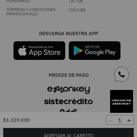
PERSONALES
TIK TOK
TÉRMINOS Y CONDICIONES
YOUTUBE
PROMOCIONALES
DESCARGA NUESTRA APP
MEDIOS DE PAGO
－
＋
$
1
.
329
.
000
UNA MARCA TIENDACOL S.A.S. / Línea única 604 444 0101 - Resto del
AGREGAR AL CARRITO