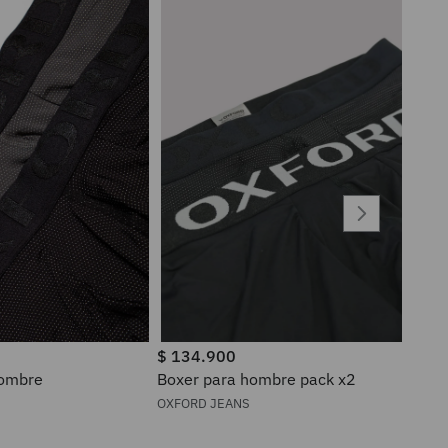
$
134
.
900
a hombre
Boxer para hombre pack x2
OXFORD JEANS