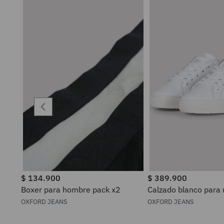
$
134
.
900
$
389
.
900
Boxer para hombre pack x2
Calzado blanco para
OXFORD JEANS
OXFORD JEANS