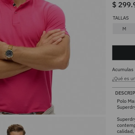
$
299
.
M
Acumulas
¿Qué es u
DESCRI
Polo Ma
Superdr
Superdry
contemp
calidad,