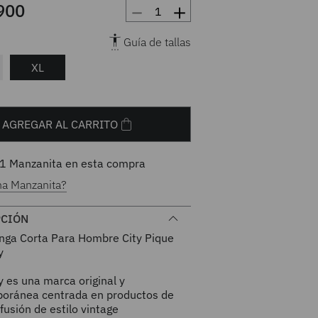
－
＋
900
Guía de tallas
XL
AGREGAR AL CARRITO
1
Manzanita en esta compra
na Manzanita?
PCIÓN
nga Corta Para Hombre City Pique
y
 es una marca original y
oránea centrada en productos de
 fusión de estilo vintage