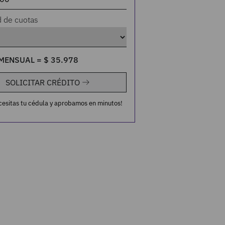
d de cuotas
MENSUAL =
$
35
.
978
SOLICITAR CRÉDITO
cesitas tu cédula y aprobamos en minutos!