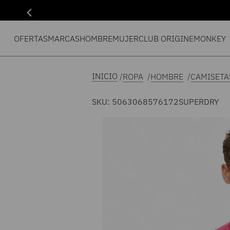
OFERTAS
MARCAS
HOMBRE
MUJER
CLUB ORIGIN
EMONKEY
ROPA
HOMBRE
CAMISETA
SKU
:
5063068576172
SUPERDRY