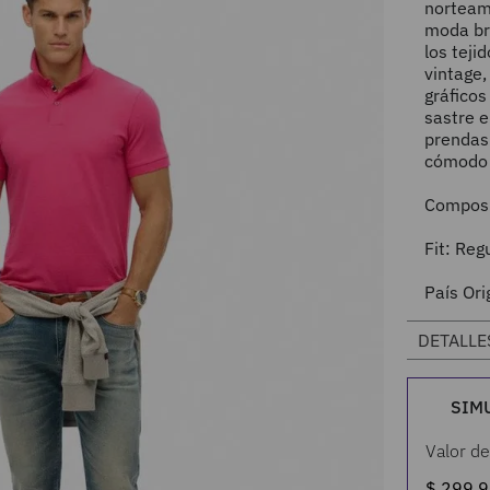
norteame
moda br
los teji
vintage,
gráfico
sastre e
prendas 
cómodo y
Composi
Fit: Regu
País Ori
DETALLE
SIM
Valor de