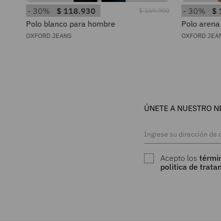
30%
$
118
.
930
30%
$
4
.
900
$
169
.
900
Polo blanco para hombre
Polo arena
OXFORD JEANS
OXFORD JEA
ÚNETE A NUESTRO N
Acepto los
térmi
politica de trat