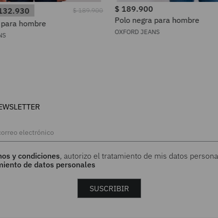
$
189
.
900
132
.
930
$
189
.
900
Polo negra para hombre
 para hombre
OXFORD JEANS
NS
EWSLETTER
nos y condiciones
, autorizo el tratamiento de mis datos persona
amiento de datos personales
SUSCRIBIR