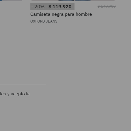
20%
$
119
.
920
3
$
149
.
900
Camiseta negra para hombre
Pol
OXFORD JEANS
OXF
les y acepto la