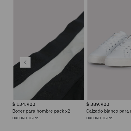
$
134
.
900
$
389
.
900
Boxer para hombre pack x2
Calzado blanco para
OXFORD JEANS
OXFORD JEANS