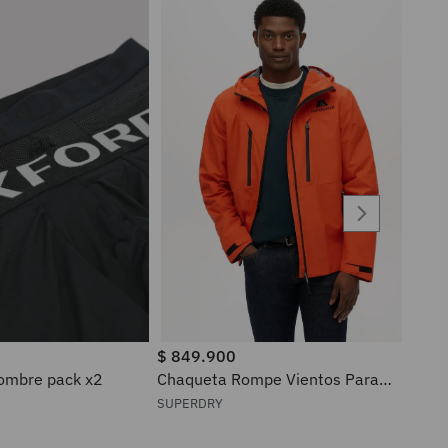
$
849
.
900
ra hombre pack x2
Chaqueta Rompe Vientos Para
Hombre Waterproof Superdry
SUPERDRY