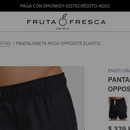
PAGA CON EMONKEY-SISTECRÉDITO-ADDI
PANTALONETA RVCA OPPOSITE ELASTIC
ETAS
ENVIO GR
PANTA
OPPOS
$
329
.