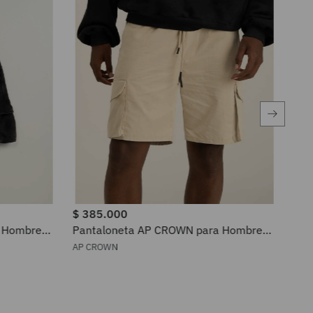
$
385
.
000
$
4
a Hombre
Pantaloneta AP CROWN para Hombre
Pan
APH25426
20
AP CROWN
MON