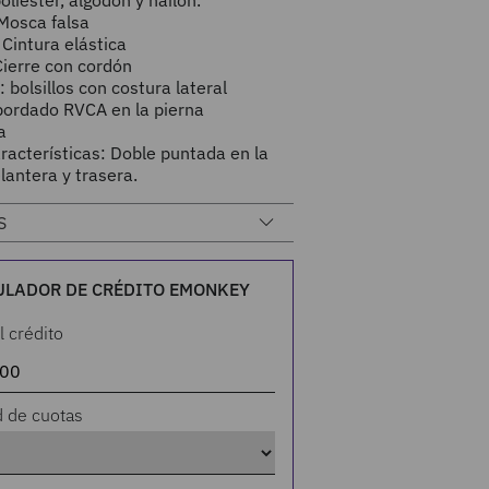
poliéster, algodón y nailon.
Mosca falsa
 Cintura elástica
Cierre con cordón
s: bolsillos con costura lateral
bordado RVCA en la pierna
a
racterísticas: Doble puntada en la
lantera y trasera.
S
ULADOR DE CRÉDITO EMONKEY
l crédito
d de cuotas