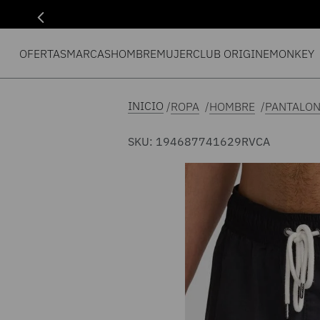
OFERTAS
MARCAS
HOMBRE
MUJER
CLUB ORIGIN
EMONKEY
ROPA
HOMBRE
PANTALON
SKU
:
194687741629
RVCA