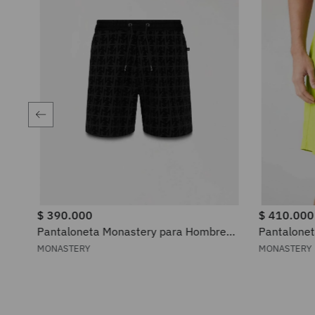
$
390
.
000
$
410
.
000
Pantaloneta Monastery para Hombre
Pantalone
2040030160401
2050470
MONASTERY
MONASTERY