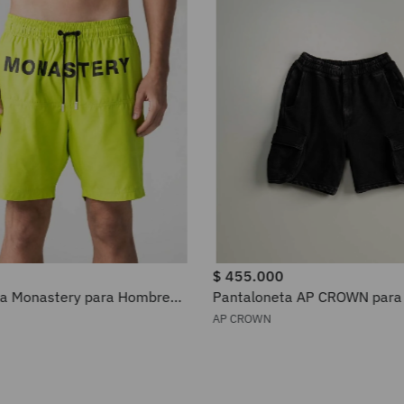
$
455
.
000
ta Monastery para Hombre
Pantaloneta AP CROWN par
360409
APH25416
AP CROWN