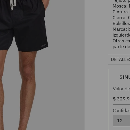
Tejido: 
Mosca: 
Cintura:
Cierre: 
Bolsillo
Marca: 
izquierd
Otras ca
parte de
DETALLE
SIM
Valor de
Cantida