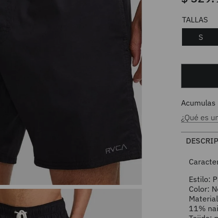
S
Acumulas
¿Qué es u
DESCRI
Caracter
Estilo: 
Color: N
Materia
11% nai