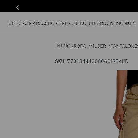
OFERTAS
MARCAS
HOMBRE
MUJER
CLUB ORIGIN
EMONKEY
ROPA
MUJER
PANTALONE
SKU
:
7701344130806
GIRBAUD