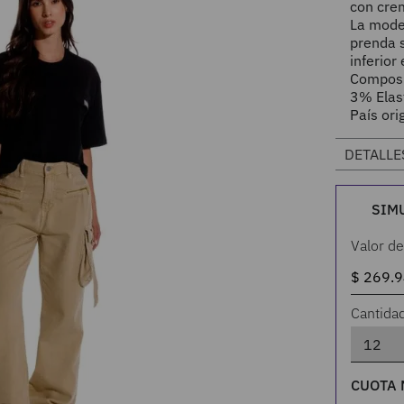
con crem
La model
prenda s
inferior 
Composi
3% Elas
País ori
DETALLE
SIM
Valor de
Cantida
CUOTA 