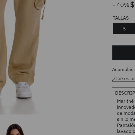
$
40%
5
Acumulas
¿Qué es u
DESCRI
Marithé
innovad
de moda
sin lo m
Pantalón
lavado c