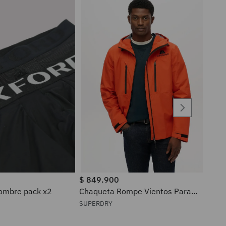
$
849
.
900
ra hombre pack x2
Chaqueta Rompe Vientos Para
Hombre Waterproof Superdry
SUPERDRY