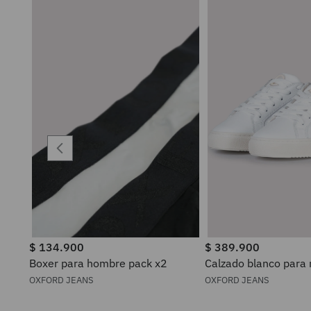
$
134
.
900
$
389
.
900
Boxer para hombre pack x2
Calzado blanco para
OXFORD JEANS
OXFORD JEANS