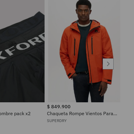
$
849
.
900
ra hombre pack x2
Chaqueta Rompe Vientos Para
Hombre Waterproof Superdry
SUPERDRY