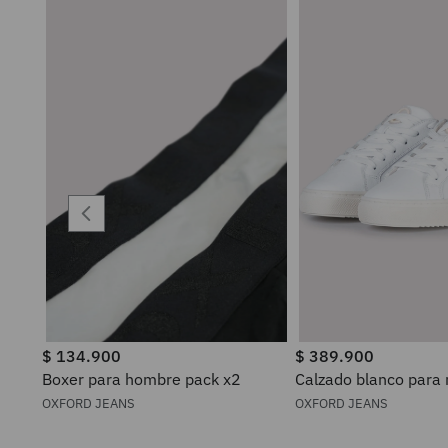
$
134
.
900
$
389
.
900
Boxer para hombre pack x2
Calzado blanco para
OXFORD JEANS
OXFORD JEANS