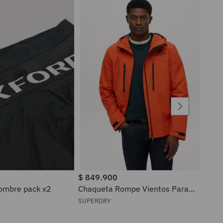
$
849
.
900
ra hombre pack x2
Chaqueta Rompe Vientos Para
Hombre Waterproof Superdry
SUPERDRY