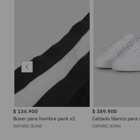
$
134
.
900
$
389
.
900
Boxer para hombre pack x2
Calzado blanco para
OXFORD JEANS
OXFORD JEANS