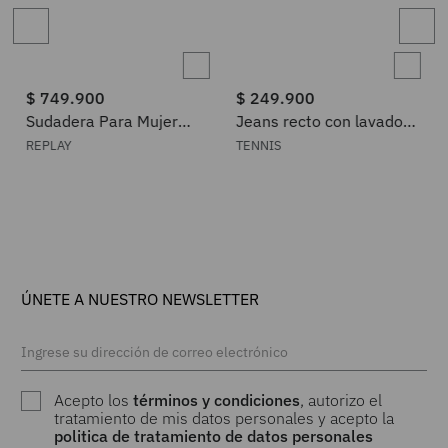
$
749
.
900
$
249
.
900
Sudadera Para Mujer
Jeans recto con lavado
Replay
claro desvanecido en
REPLAY
TENNIS
denim para mujer
ÚNETE A NUESTRO NEWSLETTER
Acepto los
términos y condiciones
, autorizo el
tratamiento de mis datos personales y acepto la
politica de tratamiento de datos personales