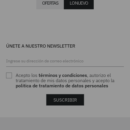
OFERTAS
LO NUEVO
$
134
.
900
$
389
.
900
Boxer para hombre pack x2
Calzado blanco para mujer
OXFORD JEANS
OXFORD JEANS