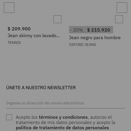
$
209
.
900
20%
$
215
.
920
Jean skinny con lavado
Jean negro para hombre
desvanecido en denim
TENNIS
OXFORD JEANS
para hombre
ÚNETE A NUESTRO NEWSLETTER
Acepto los
términos y condiciones
, autorizo el
tratamiento de mis datos personales y acepto la
politica de tratamiento de datos personales