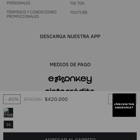
PERSONALES
TIK TOK
TÉRMINOS Y CONDICIONES
YOUTUBE
PROMOCIONALES
DESCARGA NUESTRA APP
MEDIOS DE PAGO
－
＋
40%
$
700
.
000
$
420
.
000
UNA MARCA TIENDACOL S.A.S. / Línea única 604 444 0101 - Resto del
34
país 01 8000 417 7777 / TODOS LOS DERECHOS RESERVADOS FRUTA
FRESCA 2026. Desarrollado por