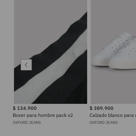
$
134
.
900
$
389
.
900
Boxer para hombre pack x2
Calzado blanco para
OXFORD JEANS
OXFORD JEANS