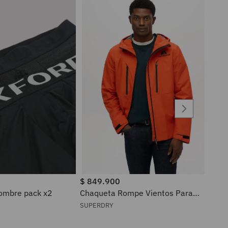
$
849
.
900
ra hombre pack x2
Chaqueta Rompe Vientos Para
Hombre Waterproof Superdry
SUPERDRY