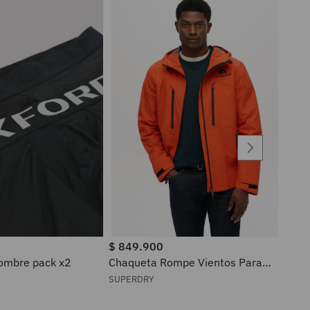
$
849
.
900
ra hombre pack x2
Chaqueta Rompe Vientos Para
Hombre Waterproof Superdry
SUPERDRY