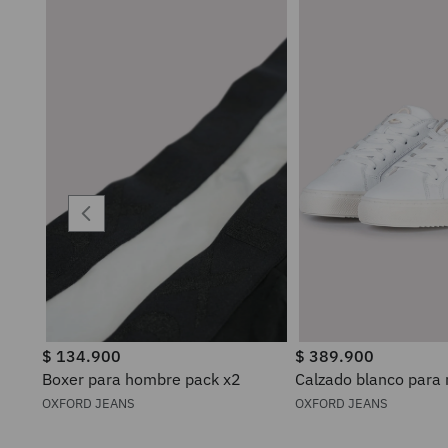
$
134
.
900
$
389
.
900
Boxer para hombre pack x2
Calzado blanco para
OXFORD JEANS
OXFORD JEANS