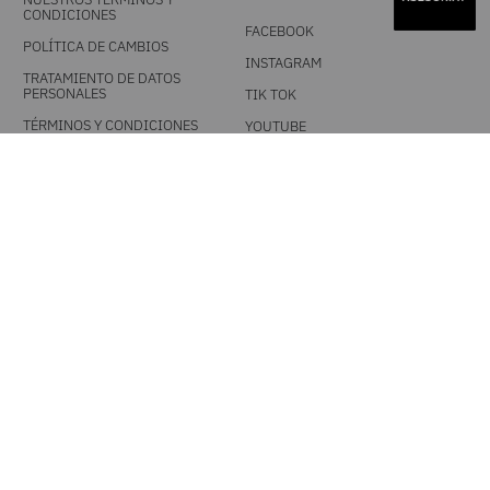
CONDICIONES
FACEBOOK
POLÍTICA DE CAMBIOS
INSTAGRAM
TRATAMIENTO DE DATOS
PERSONALES
TIK TOK
TÉRMINOS Y CONDICIONES
YOUTUBE
PROMOCIONALES
DESCARGA NUESTRA APP
MEDIOS DE PAGO