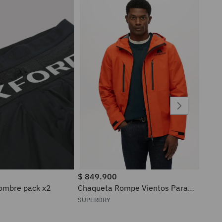
$
849
.
900
ra hombre pack x2
Chaqueta Rompe Vientos Para
Hombre Waterproof Superdry
SUPERDRY