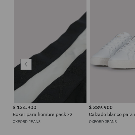
$
134
.
900
$
389
.
900
Boxer para hombre pack x2
Calzado blanco para
OXFORD JEANS
OXFORD JEANS