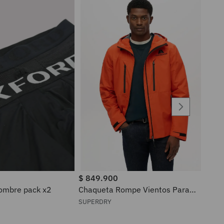
$
849
.
900
ra hombre pack x2
Chaqueta Rompe Vientos Para
Hombre Waterproof Superdry
SUPERDRY