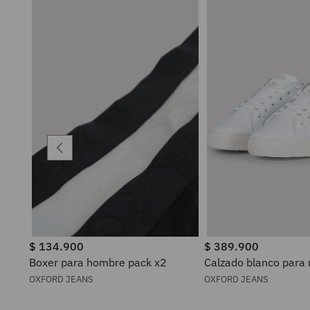
$
134
.
900
$
389
.
900
Boxer para hombre pack x2
Calzado blanco para
OXFORD JEANS
OXFORD JEANS