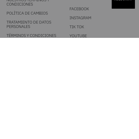
CONDICIONES
FACEBOOK
POLÍTICA DE CAMBIOS
INSTAGRAM
TRATAMIENTO DE DATOS
PERSONALES
TIK TOK
TÉRMINOS Y CONDICIONES
YOUTUBE
PROMOCIONALES
DESCARGA NUESTRA APP
MEDIOS DE PAGO