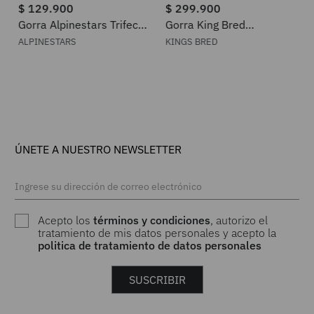
$
129
.
900
$
299
.
900
Gorra Alpinestars Trifecta
Gorra King Bred
Snapback
THEOAKTOWN
ALPINESTARS
KINGS BRED
ÚNETE A NUESTRO NEWSLETTER
Acepto los
términos y condiciones
, autorizo el
tratamiento de mis datos personales y acepto la
politica de tratamiento de datos personales
SUSCRIBIR