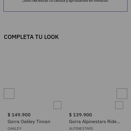
¡Sólo necesitas tu cédula y aprobamos en minutos!
COMPLETA TU LOOK
$
149
.
900
$
139
.
900
Gorra Oakley Tincan
Gorra Alpinestars Ride
Sonic
OAKLEY
ALPINESTARS