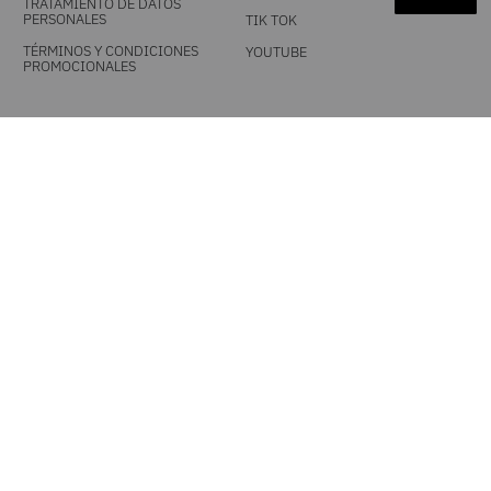
TRATAMIENTO DE DATOS
PERSONALES
TIK TOK
TÉRMINOS Y CONDICIONES
YOUTUBE
PROMOCIONALES
DESCARGA NUESTRA APP
MEDIOS DE PAGO