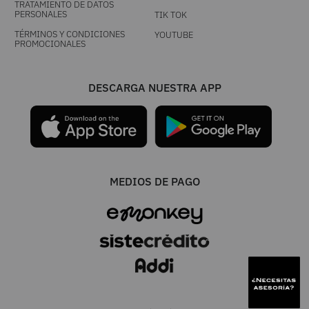
AYUDA
MUNDO ORIGIN
RASTREA TU PEDIDO
NUESTRAS TIENDAS
MIS COMPRAS
QUIÉNES SOMOS
PREGUNTAS FRECUENTES
TRABAJA CON NOSOTROS
CONTÁCTANOS
PAGA FÁCIL
BLACK DAYS
HISTÓRICO TASAS Y TARIFAS
DÍA DE MADRES
TASAS Y TARIFAS VIGENTES
DÍA DE PADRES
ESTADO DE CUENTA
HOT DAYS
CRÉDITO
PRIMATÓN
POLÍTICAS
SÍGUENOS