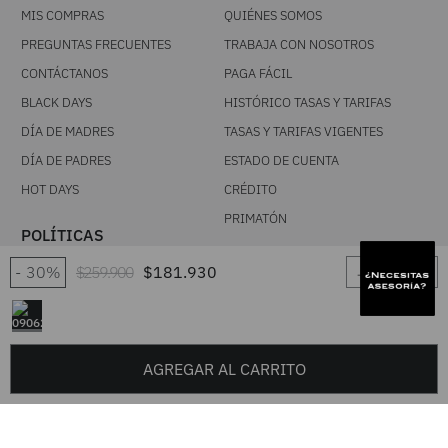
MIS COMPRAS
QUIÉNES SOMOS
PREGUNTAS FRECUENTES
TRABAJA CON NOSOTROS
CONTÁCTANOS
PAGA FÁCIL
BLACK DAYS
HISTÓRICO TASAS Y TARIFAS
DÍA DE MADRES
TASAS Y TARIFAS VIGENTES
DÍA DE PADRES
ESTADO DE CUENTA
HOT DAYS
CRÉDITO
PRIMATÓN
POLÍTICAS
SÍGUENOS
－
＋
30%
$
259
.
900
$
181
.
930
NUESTROS TÉRMINOS Y
CONDICIONES
FACEBOOK
POLÍTICA DE CAMBIOS
INSTAGRAM
TRATAMIENTO DE DATOS
PERSONALES
TIK TOK
AGREGAR AL CARRITO
TÉRMINOS Y CONDICIONES
YOUTUBE
PROMOCIONALES