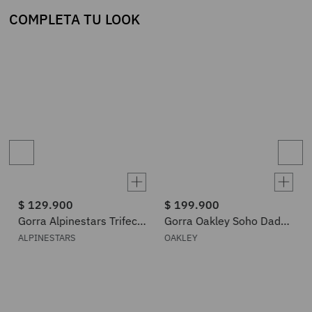
COMPLETA TU LOOK
$
129
.
900
$
199
.
900
Gorra Alpinestars Trifecta
Gorra Oakley Soho Dad
Snapback
Hat
ALPINESTARS
OAKLEY