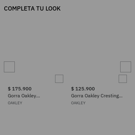
COMPLETA TU LOOK
$
175
.
900
$
125
.
900
Gorra Oakley
Gorra Oakley Cresting
Performance 6 panel
Pro Performance
OAKLEY
OAKLEY