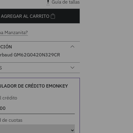
Guía de tallas
AGREGAR AL CARRITO
na Manzanita?
PCIÓN
Girbaud GM62G0420N329CR
S
ULADOR DE CRÉDITO EMONKEY
l crédito
d de cuotas