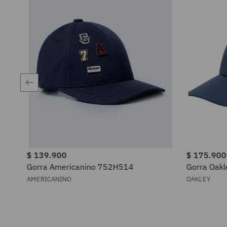
$
139
.
900
$
175
.
900
5
.
900
Gorra Americanino 752H514
Gorra Oakl
s
AMERICANINO
OAKLEY