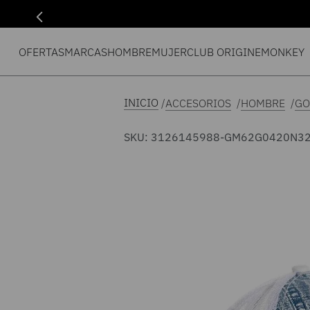
OFERTAS
MARCAS
HOMBRE
MUJER
CLUB ORIGIN
EMONKEY
ACCESORIOS
HOMBRE
GO
SKU
:
3126145988-GM62G0420N3