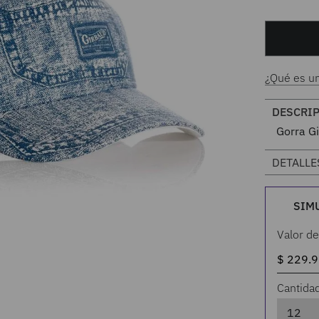
¿Qué es u
DESCRI
Gorra 
DETALLE
SIM
Valor de
Cantida