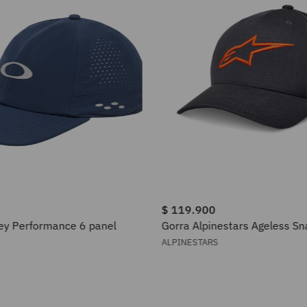
$
119
.
900
ey Performance 6 panel
Gorra Alpinestars Ageless S
ALPINESTARS