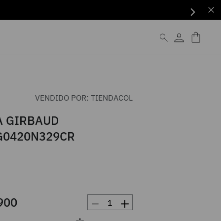
VENDIDO POR:
TIENDACOL
 GIRBAUD
0420N329CR
－
＋
900