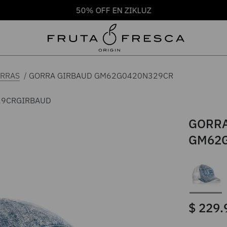
50% OFF EN ZIKLUZ
GORRA GIRBAUD GM62G0420N329CR
RRAS
29CR
GIRBAUD
GORRA
GM62G
$
229
.