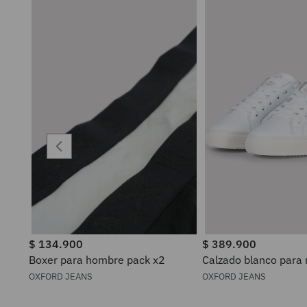
$
134
.
900
$
389
.
900
Boxer para hombre pack x2
Calzado blanco para
OXFORD JEANS
OXFORD JEANS