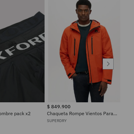
$
849
.
900
ra hombre pack x2
Chaqueta Rompe Vientos Para
Hombre Waterproof Superdry
SUPERDRY