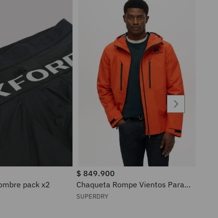
$
849
.
900
ra hombre pack x2
Chaqueta Rompe Vientos Para
Hombre Waterproof Superdry
SUPERDRY