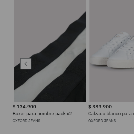
$
134
.
900
$
389
.
900
Boxer para hombre pack x2
Calzado blanco para
OXFORD JEANS
OXFORD JEANS