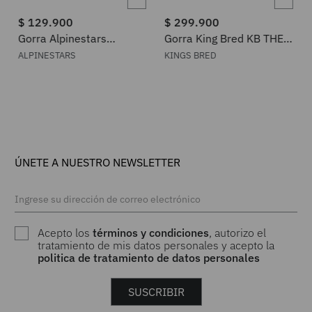
$
129
.
900
$
299
.
900
Gorra Alpinestars
Gorra King Bred KB THE
Ageless Shadow Trucker
SOUTHTOWN
ALPINESTARS
KINGS BRED
ÚNETE A NUESTRO NEWSLETTER
Acepto los
términos y condiciones
, autorizo el
tratamiento de mis datos personales y acepto la
politica de tratamiento de datos personales
SUSCRIBIR