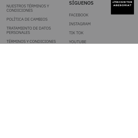
SÍGUENOS
NUESTROS TÉRMINOS Y
CONDICIONES
FACEBOOK
POLÍTICA DE CAMBIOS
INSTAGRAM
TRATAMIENTO DE DATOS
PERSONALES
TIK TOK
TÉRMINOS Y CONDICIONES
YOUTUBE
PROMOCIONALES
DESCARGA NUESTRA APP
MEDIOS DE PAGO