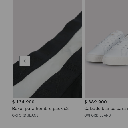
$
134
.
900
$
389
.
900
Boxer para hombre pack x2
Calzado blanco para
OXFORD JEANS
OXFORD JEANS