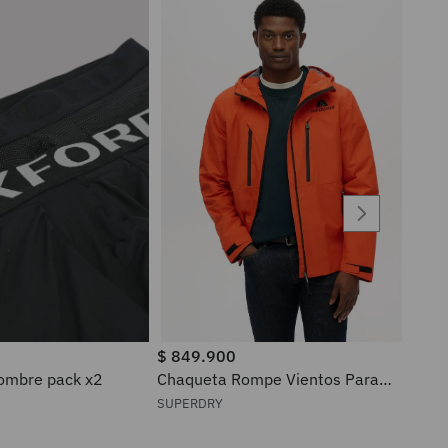
$
849
.
900
ra hombre pack x2
Chaqueta Rompe Vientos Para
Hombre Waterproof Superdry
SUPERDRY