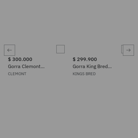
$
300
.
000
$
299
.
900
Gorra Clemont
Gorra King Bred
15133303
THEOAKTOWN
CLEMONT
KINGS BRED
ÚNETE A NUESTRO NEWSLETTER