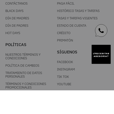
BLACK DAYS
HISTÓRICO TASAS Y TARIFAS
DÍA DE MADRES
TASAS Y TARIFAS VIGENTES
DÍA DE PADRES
ESTADO DE CUENTA
HOT DAYS
CRÉDITO
PRIMATÓN
POLÍTICAS
SÍGUENOS
NUESTROS TÉRMINOS Y
CONDICIONES
FACEBOOK
POLÍTICA DE CAMBIOS
INSTAGRAM
TRATAMIENTO DE DATOS
PERSONALES
TIK TOK
TÉRMINOS Y CONDICIONES
YOUTUBE
PROMOCIONALES
DESCARGA NUESTRA APP